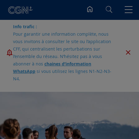
Rechercher
Info trafic :
Pour garantir une information complète, nous
vous invitons à consulter le site ou l’application
CFF, qui centralisent les perturbations sur
l’ensemble du réseau. N’hésitez pas à vous
abonner à nos
chaines d’information
WhatsApp
si vous utilisez les lignes N1-N2-N3-
N4.