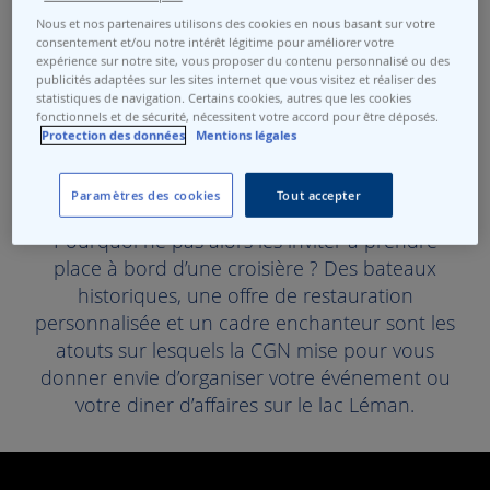
demandes de croisières privées à l'heure
Nous et nos partenaires utilisons des cookies en nous basant sur votre
actuelle, la CGN donne néanmoins la
consentement et/ou notre intérêt légitime pour améliorer votre
expérience sur notre site, vous proposer du contenu personnalisé ou des
possibilité aux professionnels d’offrir à leurs
publicités adaptées sur les sites internet que vous visitez et réaliser des
clients, partenaires commerciaux ou
statistiques de navigation. Certains cookies, autres que les cookies
fonctionnels et de sécurité, nécessitent votre accord pour être déposés.
collaborateurs un moment hors du temps,
Protection des données
Mentions légales
avec la possibilité de privatiser le salon d'une
capacité de 50 à 120 participants.
Paramètres des cookies
Tout accepter
Pourquoi ne pas alors les inviter à prendre
place à bord d’une croisière ? Des bateaux
historiques, une offre de restauration
personnalisée et un cadre enchanteur sont les
atouts sur lesquels la CGN mise pour vous
donner envie d’organiser votre événement ou
votre diner d’affaires sur le lac Léman.