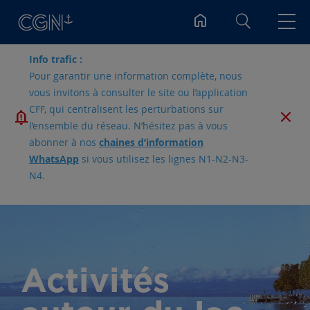
Rechercher
Info trafic :
Pour garantir une information complète, nous
vous invitons à consulter le site ou l’application
CFF, qui centralisent les perturbations sur
l’ensemble du réseau. N’hésitez pas à vous
abonner à nos
chaines d’information
WhatsApp
si vous utilisez les lignes N1-N2-N3-
N4.
Activités