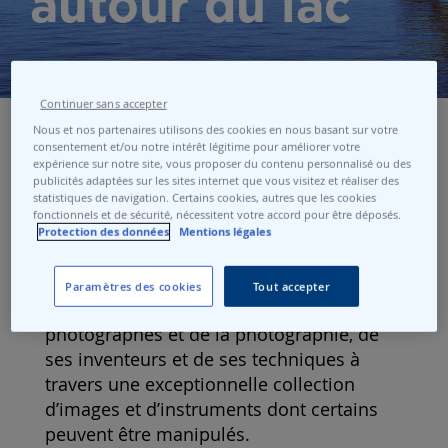
autour du lac
Continuer sans accepter
Nous et nos partenaires utilisons des cookies en nous basant sur votre
consentement et/ou notre intérêt légitime pour améliorer votre
expérience sur notre site, vous proposer du contenu personnalisé ou des
Visite du Musée suisse de l'appareil
publicités adaptées sur les sites internet que vous visitez et réaliser des
statistiques de navigation. Certains cookies, autres que les cookies
photographique
fonctionnels et de sécurité, nécessitent votre accord pour être déposés.
Situé au bord du lac Léman, sur la Grande
Protection des données
Mentions légales
Place au cœur de «Vevey, ville d’Images»,
le musée propose aux visiteurs de tout
Paramètres des cookies
Tout accepter
âge de découvrir l’histoire des
photographes et de la photographie, de
ses inventeurs et de ses techniques à
travers une exceptionnelle collection
d’images et d’instruments dont certains
peuvent être manipulés.